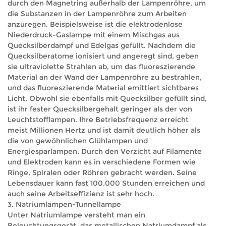
durch den Magnetring außerhalb der Lampenröhre, um
die Substanzen in der Lampenröhre zum Arbeiten
anzuregen. Beispielsweise ist die elektrodenlose
Niederdruck-Gaslampe mit einem Mischgas aus
Quecksilberdampf und Edelgas gefüllt. Nachdem die
Quecksilberatome ionisiert und angeregt sind, geben
sie ultraviolette Strahlen ab, um das fluoreszierende
Material an der Wand der Lampenröhre zu bestrahlen,
und das fluoreszierende Material emittiert sichtbares
Licht. Obwohl sie ebenfalls mit Quecksilber gefüllt sind,
ist ihr fester Quecksilbergehalt geringer als der von
Leuchtstofflampen. Ihre Betriebsfrequenz erreicht
meist Millionen Hertz und ist damit deutlich höher als
die von gewöhnlichen Glühlampen und
Energiesparlampen. Durch den Verzicht auf Filamente
und Elektroden kann es in verschiedene Formen wie
Ringe, Spiralen oder Röhren gebracht werden. Seine
Lebensdauer kann fast 100.000 Stunden erreichen und
auch seine Arbeitseffizienz ist sehr hoch.
3. Natriumlampen-Tunnellampe
Unter Natriumlampe versteht man ein
Beleuchtungsgerät, das metallischen Natriumdampf als