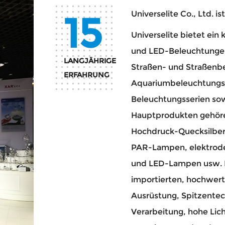
15
Universelite Co., Ltd. ist
Universelite bietet ein
und LED-Beleuchtungen
LANGJÄHRIGE
Straßen- und Straßenb
ERFAHRUNG
Aquariumbeleuchtungss
Beleuchtungsserien so
Hauptprodukten gehör
Hochdruck-Quecksilber
PAR-Lampen, elektrode
und LED-Lampen usw. 
importierten, hochwerti
Ausrüstung, Spitzentec
Verarbeitung, hohe Lic