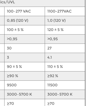
nics/UVL
100–277 VAC
1100-277VAC
0,85 (120 V)
1,0 (120 V)
100 ± 5 %
120 ± 5 %
>0,95
>0,95
30
27
3
4.1
90 ± 5 %
110 ± 5 %
≥90 %
≥92 %
9500
11500
3000–5700 K
3000–5700 K
≥70
≥70