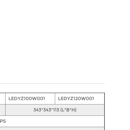
LEDYZ100W001
LEDYZ120W001
343*343*113 (L*B*H)
IPS