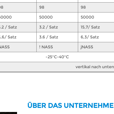
98
98
98
50000
50000
50000
3.2
/
Satz
3.2
/
Satz
15,7/
Satz
3,6/
Satz
3.6
/
Satz
6,3/
Satz
NASS
! NASS
jNASS
-25°C-40°C
vertikal nach unte
ÜBER DAS UNTERNEHM