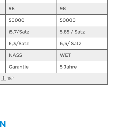
98
98
50000
50000
i5,7/Satz
5.85
/
Satz
6,3/Satz
6,5/
Satz
NASS
WET
Garantie
5
Jahre
n
土
15°
EN