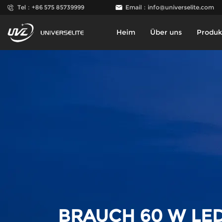
Tel：+86 575 85739999
Email：
info@universelite.com
Heim
Über uns
Produk
BRAUCH 60 W LE