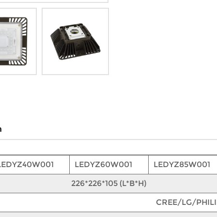
n
LEDYZ40W001
LEDYZ60W001
LEDYZ85W001
226*226*105 (L*B*H)
CREE/LG/PHIL