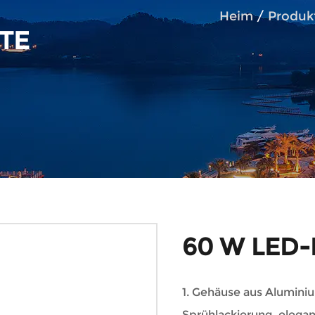
Heim
/
Produk
TE
60 W LED-
1. Gehäuse aus Alumini
Sprühlackierung, elega