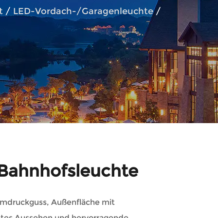
t
/
LED-Vordach-/Garagenleuchte
/
Bahnhofsleuchte
umdruckguss, Außenfläche mit
ntes Aussehen und hervorragende