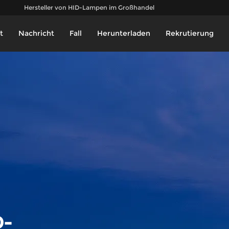
Hersteller von HID-Lampen im Großhandel
t
Nachricht
Fall
Herunterladen
Rekrutierung
D-