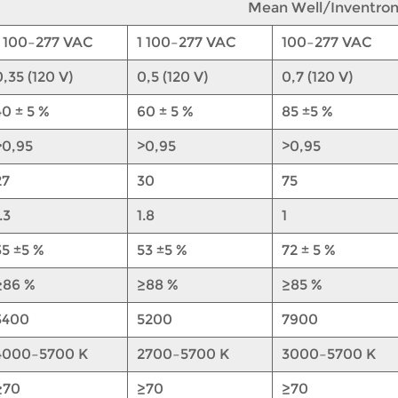
Mean Well/Inventro
1
100–277 VAC
1
100–277 VAC
100–277 VAC
0,35 (120 V)
0,5 (120 V)
0,7 (120 V)
40 ± 5 %
60 ± 5 %
85
±5 %
>0,95
>0,95
>0,95
27
30
75
.3
1.8
1
35
±5 %
53
±5 %
72 ± 5 %
≥86 %
≥88 %
≥85 %
3400
5200
7900
4000–5700 K
2700–5700 K
3000–5700 K
≥70
≥70
≥70