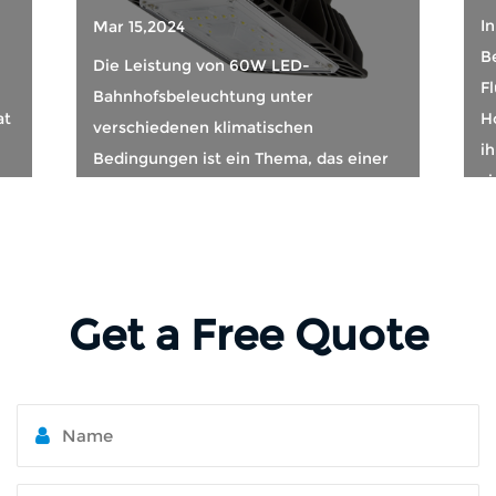
In der moderne
r 15,2024
Beleuchtungsind
e Leistung von 60W LED-
Flutlichter sind
hnhofsbeleuchtung unter
Hochleistungsbe
rschiedenen klimatischen
ihre Wärmeablei
dingungen ist ein Thema, das einer
sich direkt auf die
ngehenden Diskussion würdig ist. Als
tsc...
Get a Free Quote