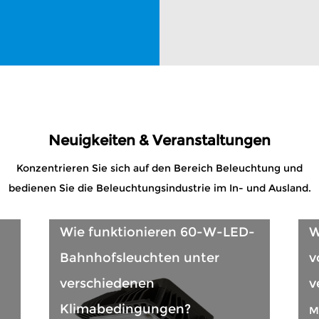
Neuigkeiten & Veranstaltungen
Konzentrieren Sie sich auf den Bereich Beleuchtung und
bedienen Sie die Beleuchtungsindustrie im In- und Ausland.
e funktionieren 60-W-LED-
Wie kann di
hnhofsleuchten unter
von 1500-W-F
rschiedenen
verbessert w
limabedingungen?
Mar 01,2024