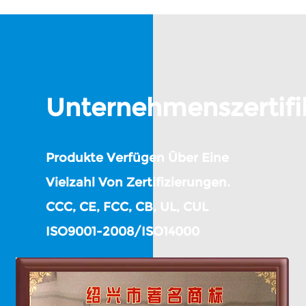
Unternehmenszertifi
Produkte Verfügen Über Eine
Vielzahl Von Zertifizierungen.
CCC, CE, FCC, CB, UL, CUL
ISO9001-2008/ISO14000