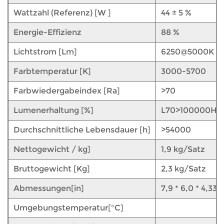
Wattzahl (Referenz) [W ]
44 ± 5 ​​%
Energie-Effizienz
88 %
Lichtstrom [Lm]
6250@5000K
Farbtemperatur [K]
3000-5700
Farbwiedergabeindex [Ra]
>70
Lumenerhaltung [%]
L70>100000H@
Durchschnittliche Lebensdauer [h]
>54000
Nettogewicht / kg]
1,9 kg/Satz
Bruttogewicht [Kg]
2,3 kg/Satz
Abmessungen[in]
7,9 * 6,0 * 4,33 Z
Umgebungstemperatur[°C]